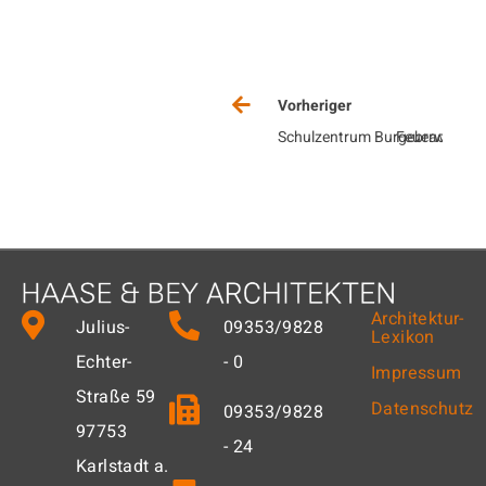
Vorheriger
Schulzentrum Burgebrach
Feuerwehrge
Bi
Architektur-
Julius-
09353/9828
Lexikon
Echter-
- 0
Impressum
Straße 59
Datenschutz
09353/9828
97753
- 24
Karlstadt a.