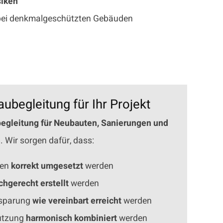
siken
 bei denkmalgeschützten Gebäuden
ubegleitung für Ihr Projekt
egleitung für Neubauten, Sanierungen und
e
. Wir sorgen dafür, dass:
men
korrekt umgesetzt
werden
chgerecht erstellt
werden
insparung
wie vereinbart erreicht
werden
utzung
harmonisch kombiniert
werden