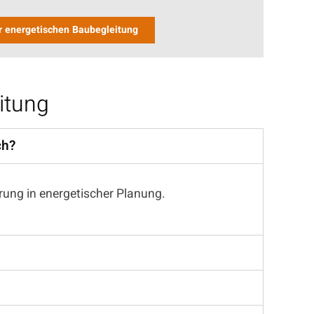
ur energetischen Baubegleitung
itung
ch?
rung in energetischer Planung.